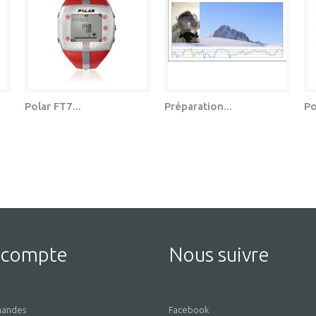
Polar FT7...
Préparation...
Po
 compte
Nous suivre
andes
Facebook