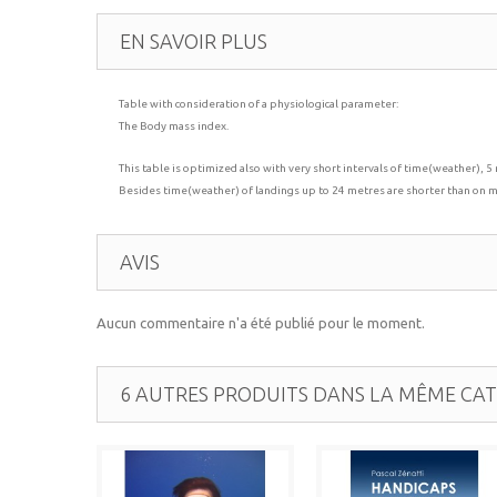
EN SAVOIR PLUS
Table with consideration of a physiological parameter:
The Body mass index.
This table is optimized also with very short intervals of time(weather), 5
Besides time(weather) of landings up to 24 metres are shorter than on m
AVIS
Aucun commentaire n'a été publié pour le moment.
6 AUTRES PRODUITS DANS LA MÊME CATÉ