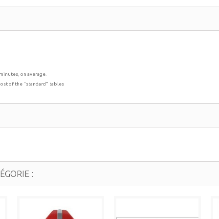
 minutes, on average.
ost of the "standard" tables
GORIE :