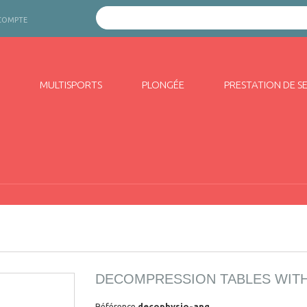
COMPTE
MULTISPORTS
PLONGÉE
PRESTATION DE S
DECOMPRESSION TABLES WITH
Référence
decophysio-ang