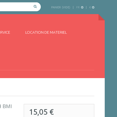
FR
€
PANIER
(VIDE)
ERVICE
LOCATION DE MATERIEL
 BMI
15,05 €