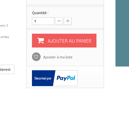
Quantité :
her), 5
 of the
AJOUTER AU PANIER
Ajouter à ma liste
terest