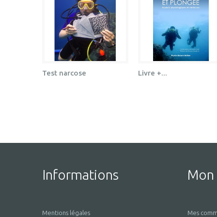
Test narcose
Livre +...
Informations
Mon
Mentions légales
Mes comm