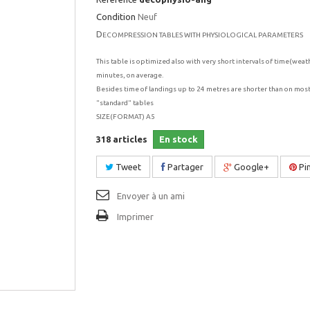
Condition
Neuf
D
ECOMPRESSION TABLES WITH PHYSIOLOGICAL PARAMETERS
This table is optimized also with very short intervals of time(weat
minutes, on average.
Besides time of landings up to 24 metres are shorter than on most
"standard" tables
SIZE(FORMAT) A5
318
articles
En stock
Tweet
Partager
Google+
Pin
Envoyer à un ami
Imprimer