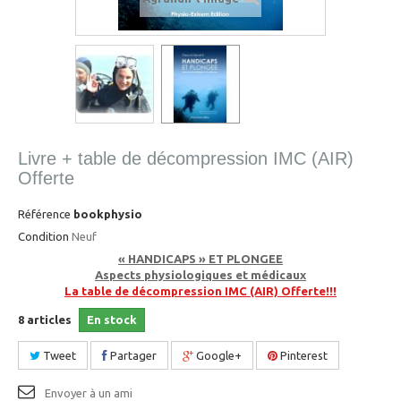
Livre + table de décompression IMC (AIR)
Offerte
Référence
bookphysio
Condition
Neuf
« HANDICAPS » ET PLONGEE
Aspects physiologiques et médicaux
La table de décompression IMC (AIR) Offerte!!!
8
articles
En stock
Tweet
Partager
Google+
Pinterest
Envoyer à un ami