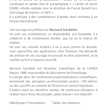
Cardiaque en apnée chez le paraplégique », « Cardio et Sport
(2008) » étude réalisée sous la direction de Pascal Zenatti lors
d’un stage de licence « STAPS »
Il a participé à des compétitions d’apnée, dont certaines à un
niveau international.
Cet ouvrage est préfacé par
Bernard Gardette
.
De part ses compétences, sa disponibilité, son humanité, il a
collaboré à de nombreuses études, que j’ai eu la chance de
réaliser.
De part ses conseils éclairés, il en a aussi permis la réussite,
avec aujourd’hui des applications chez l’homme. Ma demande
de préface de cet ouvrage ne pouvait en être autrement, vu le
soutien qu’il m’a toujours accordé.
Bernard Gardette est Directeur Scientifique de la COMEX
depuis 1988, responsable du laboratoire
de Physiologie.
Il a dirigé alors de nombreuses expérimentations scientifiques,
emmenant des plongeurs professionnels jusqu'à -700 mètres
ou des sportifs au sommet de l’Everest en caisson hypobare.
Il aidera aussi ces dernières années, de nombreux plongeurs à
réaliser leurs rêves de plongée, ayant chacun « son objectif».
téléchargez:
Presentation
Tables des matieres.