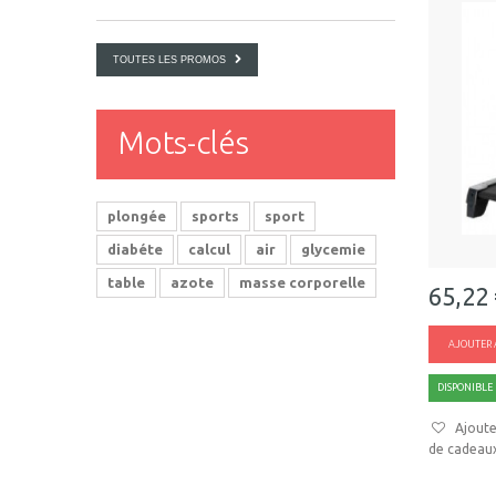
TOUTES LES PROMOS
Mots-clés
plongée
sports
sport
diabéte
calcul
air
glycemie
table
azote
masse corporelle
65,22
AJOUTER 
DISPONIBLE
Ajoute
de cadeau