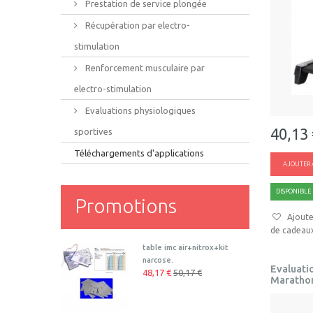
Prestation de service plongée
Récupération par electro-
stimulation
Renforcement musculaire par
electro-stimulation
Evaluations physiologiques
40,13
sportives
Téléchargements d'applications
AJOUTER 
DISPONIBLE
Promotions
Ajoute
de cadeau
table imc air+nitrox+kit
narcose.
Evaluati
48,17 €
50,17 €
Maratho