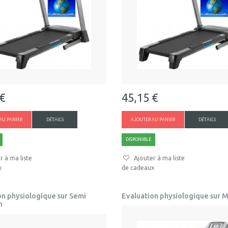
 €
45,15 €
AU PANIER
DÉTAILS
AJOUTER AU PANIER
DÉTAILS
DISPONIBLE
r à ma liste
Ajouter à ma liste
x
de cadeaux
on physiologique sur Semi
Evaluation physiologique sur 
n