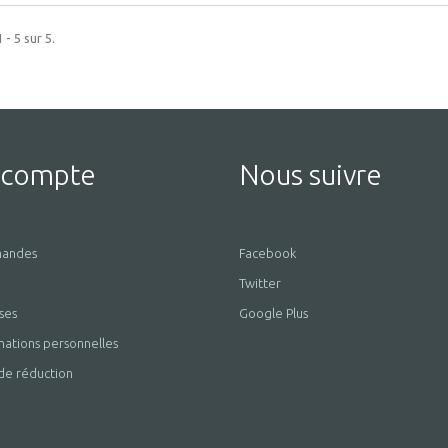
 - 5 sur 5.
 compte
Nous suivre
andes
Facebook
Twitter
ses
Google Plus
mations personnelles
de réduction