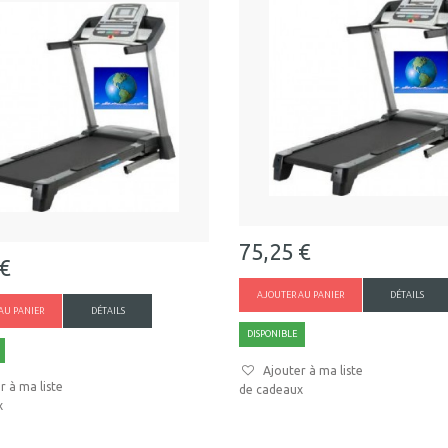
75,25 €
 €
AJOUTER AU PANIER
DÉTAILS
AU PANIER
DÉTAILS
DISPONIBLE
Ajouter à ma liste
r à ma liste
de cadeaux
x