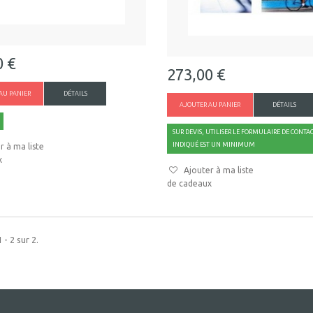
0 €
273,00 €
AU PANIER
DÉTAILS
AJOUTER AU PANIER
DÉTAILS
SUR DEVIS, UTILISER LE FORMULAIRE DE CONTACT
INDIQUÉ EST UN MINIMUM
r à ma liste
x
Ajouter à ma liste
de cadeaux
 - 2 sur 2.