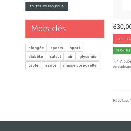
TOUTES LES PROMOS
630,0
Mots-clés
AJOUTER 
plongée
sports
sport
DISPONIBLE
diabéte
calcul
air
glycemie
Ajoute
table
azote
masse corporelle
de cadeau
Résultats 1