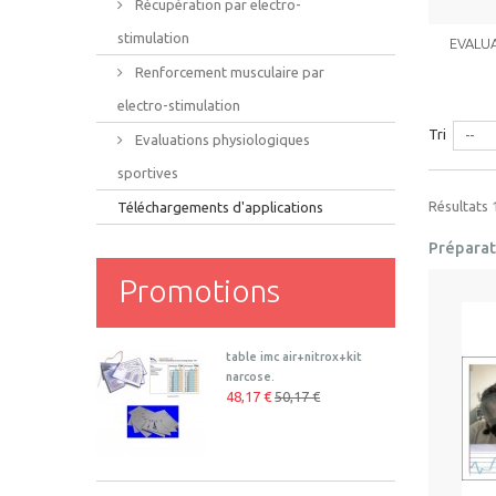
Récupération par electro-
stimulation
EVALUA
Renforcement musculaire par
electro-stimulation
Tri
--
Evaluations physiologiques
sportives
Résultats 1
Téléchargements d'applications
Préparat
Promotions
table imc air+nitrox+kit
narcose.
48,17 €
50,17 €