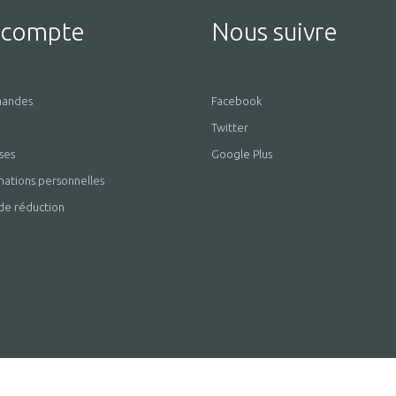
 compte
Nous suivre
andes
Facebook
Twitter
ses
Google Plus
mations personnelles
de réduction